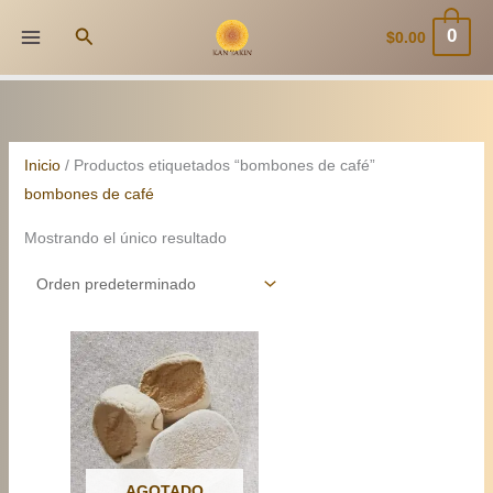
Ir
Buscar
0
$
0.00
al
contenido
Inicio
/ Productos etiquetados “bombones de café”
bombones de café
Mostrando el único resultado
AGOTADO