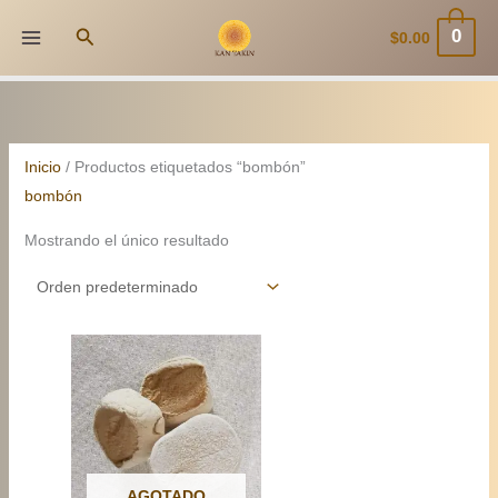
Ir
Buscar
0
$
0.00
al
contenido
Inicio
/ Productos etiquetados “bombón”
bombón
Mostrando el único resultado
AGOTADO