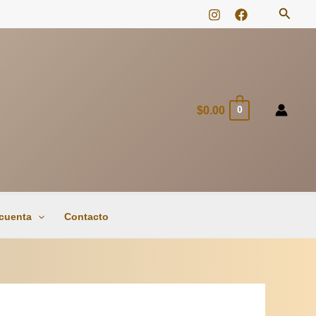
Busca
$
0.00
0
 cuenta
Contacto