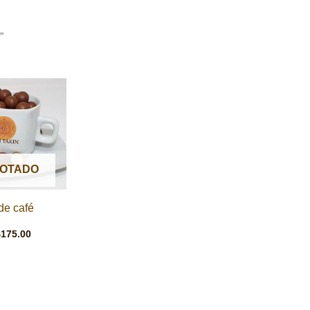
”
Rango
de
precios:
desde
$85.50
hasta
$175.00
OTADO
de café
$
175.00